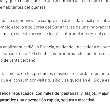
net y que a finales de ese año el número de teléfonos celul
 habitantes del planeta.
que la experiencia de compra sea divertida y fácil para atra
mplo esto lo hizo Corea del Sur a través de una innovadora 
 lunch, con esta acción se logró capturar el interés del co
ra analizar sucedió en Francia, en donde una cadena de auto
 llamado “drive”. El cliente comprar productos por Internet,
o de venta cercano.
ntas online de tus productos masivos, recuerda reforzar la 
 que el consumidor visite tu sitio y se quede en él. Sigue e
seños rebuscados, con miles de ‘pestañas’ y ‘atajos’. Mejor
garantice una navegación rápida, segura y atractiva.