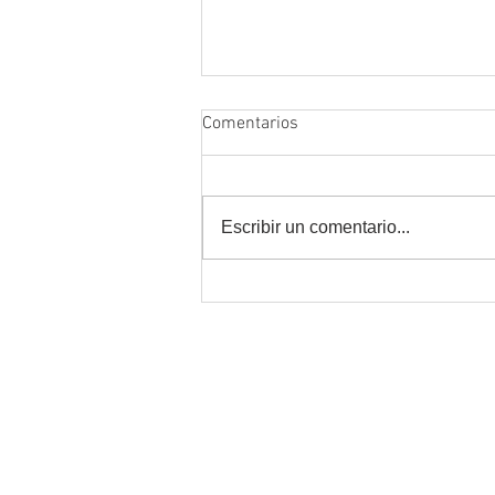
Comentarios
Escribir un comentario...
Estudiar online y trabajar al
mismo tiempo: cómo
organizarte sin colapsar
Atención Alumnos
alumnos@fcn.org.ar
Informes:
info@fcn.org.ar