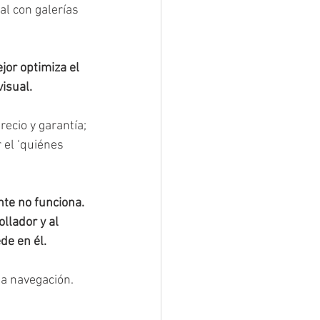
l con galerías 
jor optimiza el 
isual.
ecio y garantía; 
 el ‘quiénes 
te no funciona. 
llador y al 
de en él.
la navegación.