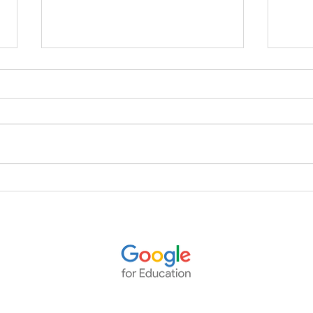
Cómo estudiar desde casa sin
Reco
perder la motivación:
estud
estrategias que funcionan
rubr