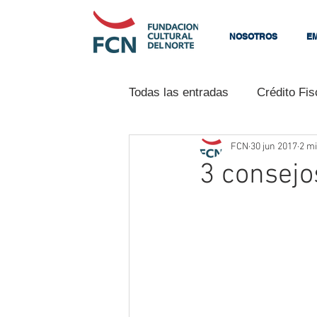
NOSOTROS
E
Todas las entradas
Crédito Fis
FCN
30 jun 2017
2 mi
Programas
Neurociencia
3 consejo
La Fundación
Ventas
Tu comunidad
Consejos p