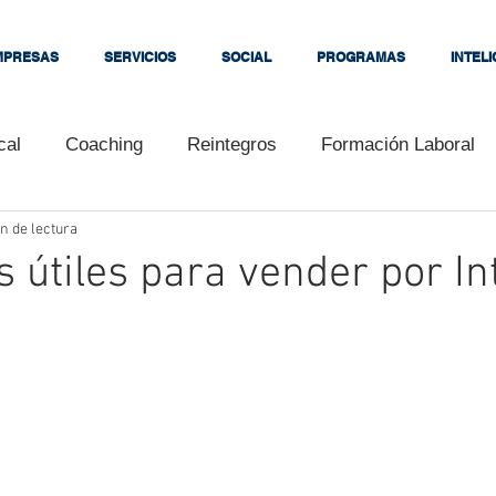
MPRESAS
SERVICIOS
SOCIAL
PROGRAMAS
INTEL
cal
Coaching
Reintegros
Formación Laboral
n de lectura
s
Tutoriales
Cursos
Congresos
Clientes
s útiles para vender por In
Convenios
Interés
Embalador Citrícola
Empe
ara bloguear
Universidad Kennedy
Consejos