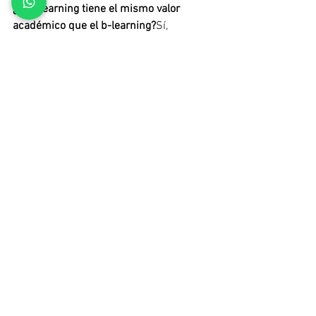
¿El e-learning tiene el mismo valor 
académico que el b-learning?
Sí, 
siempre que el programa esté bien 
diseñado y respaldado por una 
institución seria. La modalidad no define 
por sí sola la calidad académica.
¿El b-learning es obligatorio 
presencialmente?
Sí, aunque la 
presencialidad suele ser parcial y 
planificada. Es un requisito a considerar 
antes de inscribirse.
¿Qué modalidad conviene si trabajo a 
tiempo completo?
En general, el e-
learning ofrece mayor flexibilidad. Sin 
embargo, algunas propuestas b-learning 
están pensadas específicamente para 
profesionales en actividad.