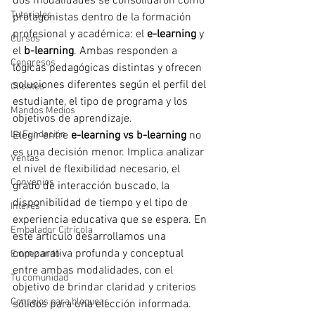
dos modalidades se consolidaron como 
Tutoriales
protagonistas dentro de la formación 
profesional y académica: el 
e-learning
 y 
Cursos
el 
b-learning
. Ambas responden a 
Congresos
lógicas pedagógicas distintas y ofrecen 
soluciones diferentes según el perfil del 
Clientes
estudiante, el tipo de programa y los 
Mandos Medios
objetivos de aprendizaje.
La Fundación
Elegir entre 
e-learning vs b-learning
 no 
es una decisión menor. Implica analizar 
Ventas
el nivel de flexibilidad necesario, el 
Convenios
grado de interacción buscado, la 
disponibilidad de tiempo y el tipo de 
Interés
experiencia educativa que se espera. En 
Embalador Citrícola
este artículo desarrollamos una 
comparativa profunda y conceptual 
Empezando
entre ambas modalidades, con el 
Tu comunidad
objetivo de brindar claridad y criterios 
Consejos para bloguear
sólidos para una elección informada.