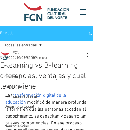
Entrada
Todas las entradas
FCN
Todas las entradas
14 ene
5 min de lectura
E-learning vs B-learning:
Crédito Fiscal
diferencias, ventajas y cuál
Coaching
te conviene
Reintegros
La t
ransformación digital de la 
Formación Laboral
educación
 modificó de manera profunda 
Desarrollo Social
la forma en que las personas acceden al 
conocimiento, se capacitan y desarrollan 
Programas
nuevas competencias. En ese proceso, 
Neurociencias