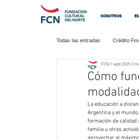
NOSOTROS
E
Todas las entradas
Crédito Fis
FCN
1 sept 2025
3 mi
Programas
Neurociencia
Cómo func
modalidad
La Fundación
Ventas
La educación a dista
Argentina y el mundo.
Tu comunidad
Consejos p
formación de calidad 
familia u otras activi
aprovechar al máximo 