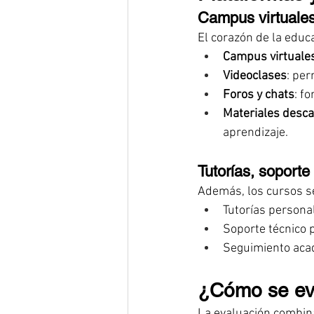
Campus virtuales,
El corazón de la educa
Campus virtuale
Videoclases
: per
Foros y chats
: f
Materiales desc
aprendizaje.
Tutorías, soport
Además, los cursos se
Tutorías persona
Soporte técnico 
Seguimiento acad
¿Cómo se eva
La evaluación combina