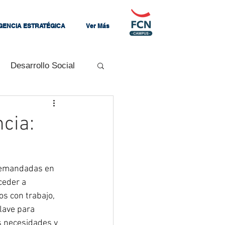
IGENCIA ESTRATÉGICA
Ver Más
Desarrollo Social
Mandos Medios
cia:
zando
demandadas en 
ceder a 
s con trabajo, 
clave para 
s necesidades y 