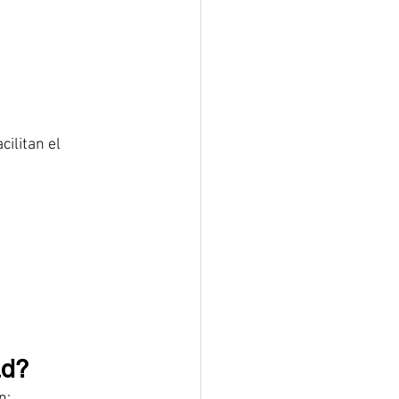
ilitan el 
ad?
n: