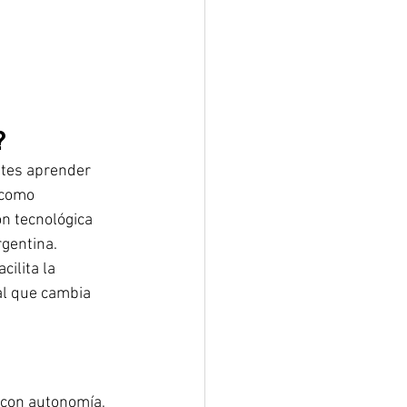
?
ntes aprender 
 como 
ón tecnológica 
rgentina.
ilita la 
al que cambia 
 con autonomía, 