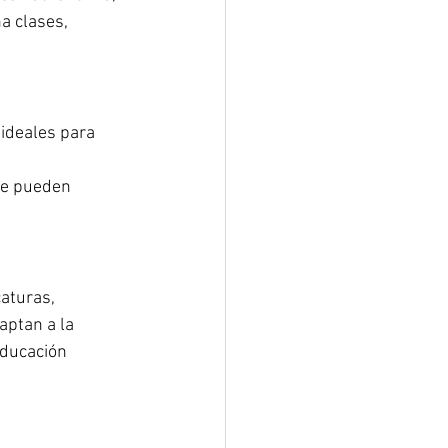
a clases, 
 ideales para 
se pueden 
aturas, 
aptan a la 
educación 