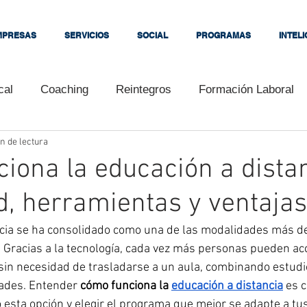
MPRESAS
SERVICIOS
SOCIAL
PROGRAMAS
INTEL
cal
Coaching
Reintegros
Formación Laboral
n de lectura
s
Tutoriales
Cursos
Congresos
Clientes
iona la educación a distan
, herramientas y ventajas
Convenios
Interés
Embalador Citrícola
Empe
ncia se ha consolidado como una de las modalidades más 
 Gracias a la tecnología, cada vez más personas pueden ac
ara bloguear
Universidad Kennedy
Consejos
sin necesidad de trasladarse a un aula, combinando estudio
dades. Entender 
cómo funciona la 
educación a distancia
 es 
esta opción y elegir el programa que mejor se adapte a tu