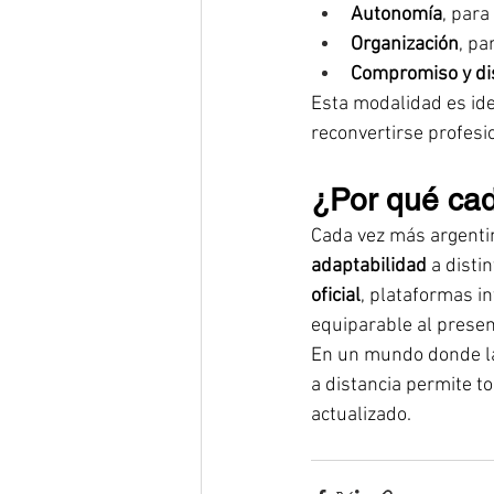
Autonomía
, par
Organización
, pa
Compromiso y dis
Esta modalidad es ide
reconvertirse profesi
¿Por qué cad
Cada vez más argentin
adaptabilidad
 a disti
oficial
, plataformas i
equiparable al presen
En un mundo donde l
a distancia permite to
actualizado.