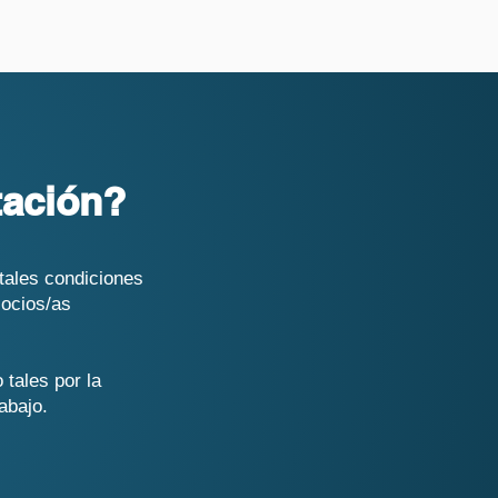
tación?
tales condiciones
socios/as
tales por la
abajo.