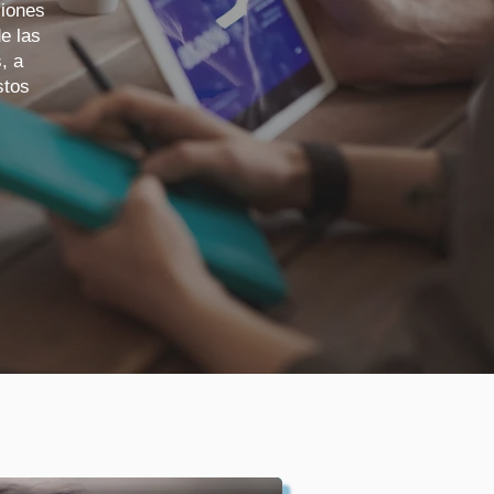
siones
e las
, a
stos