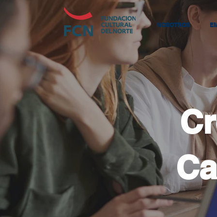
NOSOTROS
E
Cr
Ca