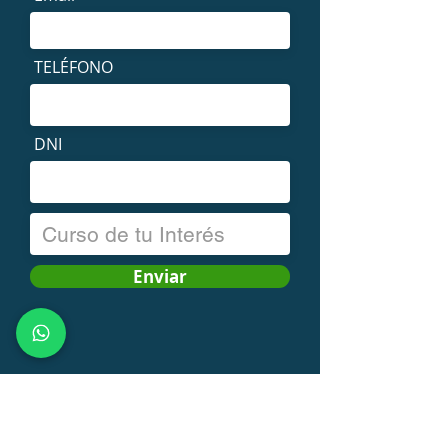
TELÉFONO
DNI
Enviar
Atención Alumnos
alumnos@fcn.org.ar