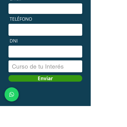
TELÉFONO
DNI
Enviar
Atención Alumnos
alumnos@fcn.org.ar