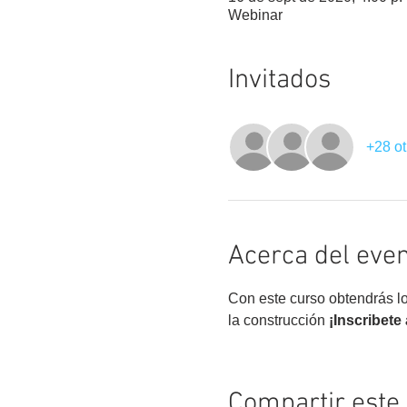
Webinar
Invitados
+28 ot
Acerca del eve
Con este curso obtendrás los
la construcción 
¡Inscribete
Compartir este