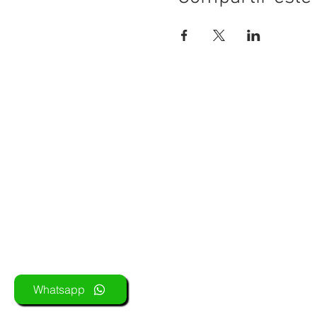
Atención Alumnos
alumnos@fcn.org.ar
Informes:
info@fcn.org.ar
Whatsapp