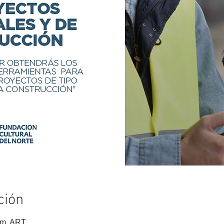
ción
. m. ART