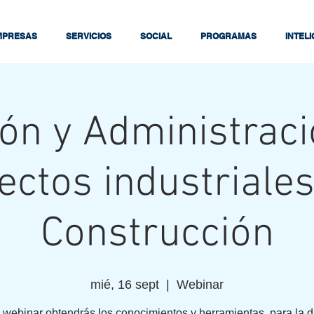
MPRESAS
SERVICIOS
SOCIAL
PROGRAMAS
INTEL
ón y Administrac
ectos industriales
Construcción
mié, 16 sept
  |  
Webinar
 webinar obtendrás los conocimientos y herramientas para la d