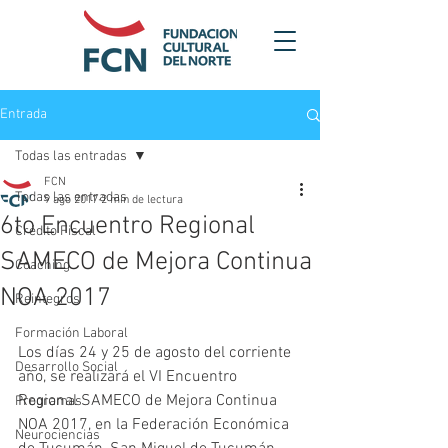
Entrada
Todas las entradas
FCN
Todas las entradas
9 ago 2017
2 min de lectura
6to Encuentro Regional
Crédito Fiscal
SAMECO de Mejora Continua
Coaching
NOA 2017
Reintegros
Formación Laboral
Los días 24 y 25 de agosto del corriente 
Desarrollo Social
año, se realizará el VI Encuentro 
Regional SAMECO de Mejora Continua 
Programas
NOA 2017, en la Federación Económica 
Neurociencias