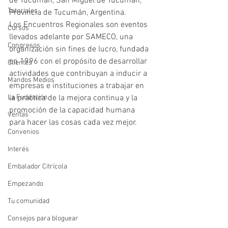
de Tucumán, San Miguel de Tucumán, 
Tutoriales
Provincia de Tucumán, Argentina.
Los Encuentros Regionales son eventos 
Cursos
llevados adelante por SAMECO, una 
Congresos
organización sin fines de lucro, fundada 
en 1996 con el propósito de desarrollar 
Clientes
actividades que contribuyan a inducir a 
Mandos Medios
empresas e instituciones a trabajar en 
La Fundación
la práctica de la mejora continua y la 
promoción de la capacidad humana 
Ventas
para hacer las cosas cada vez mejor. 
Convenios
Interés
Embalador Citrícola
Empezando
Tu comunidad
Consejos para bloguear