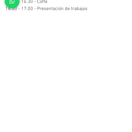
16.00 - 16.30 - Coffe
16.30 - 17.00 - Presentación de trabajos
17.00 -17.30 - Cierre encuentro
Auspicia: Fundación Cultural del Norte
#FormaciónProfesional
Congresos
Comentarios
Escribir un comentario...