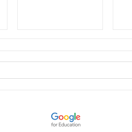
Cómo estudiar desde casa sin
Reco
perder la motivación:
estud
estrategias que funcionan
rubr