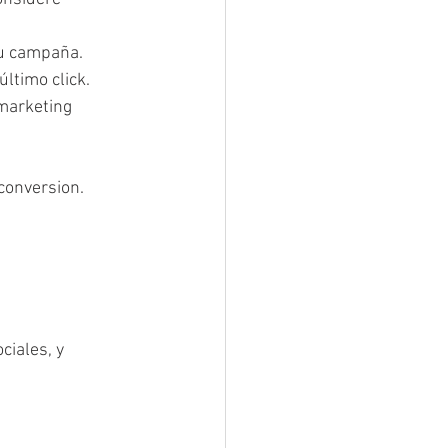
u campaña.  
ltimo click.  
marketing 
conversion. 
iales, y 