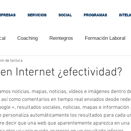
MPRESAS
SERVICIOS
SOCIAL
PROGRAMAS
INTEL
cal
Coaching
Reintegros
Formación Laboral
in de lectura
s
Tutoriales
Cursos
Congresos
Clientes
en Internet ¿efectividad?
Convenios
Interés
Embalador Citrícola
Empe
os noticias, mapas, noticias, vídeos e imágenes dentro de
, así como comentarios en tiempo real enviados desde rede
ogle +, resultados sociales, noticias, mapas e información 
ara bloguear
Universidad Kennedy
Consejos
 personaliza automáticamente los resultados para cada un
re decir que una web que aparentemente aparezca en una 