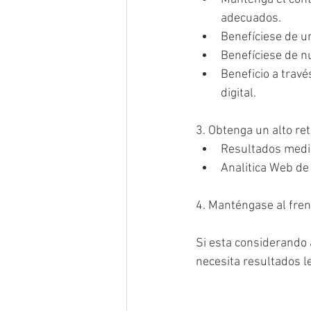
adecuados.  
Benefíciese de u
Benefíciese de nu
Beneficio a trav
digital. 
3. Obtenga un alto re
Resultados medib
Analitica Web de 
4. Manténgase al fren
Si esta considerando 
necesita resultados l