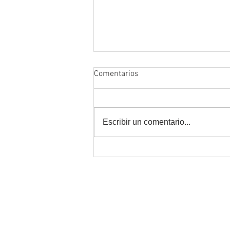
Comentarios
Escribir un comentario...
Estudiar online y trabajar al
mismo tiempo: cómo
organizarte sin colapsar
Atención Alumnos
alumnos@fcn.org.ar
Informes: