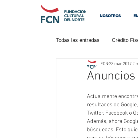
NOSOTROS
E
Todas las entradas
Crédito Fis
FCN
23 mar 2017
2 m
Programas
Neurociencia
Anuncios 
La Fundación
Ventas
Actualmente encontram
resultados de Google
Twitter, Facebook o Go
Tu comunidad
Consejos p
Además, ahora Google
búsquedas. Esto quie