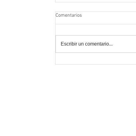
Comentarios
Escribir un comentario...
Estudiar online y trabajar al
mismo tiempo: cómo
organizarte sin colapsar
Atención Alumnos
alumnos@fcn.org.ar
Informes:
info@fcn.org.ar