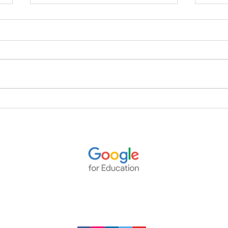
Cómo estudiar desde casa sin
Reco
perder la motivación:
estud
estrategias que funcionan
rubr