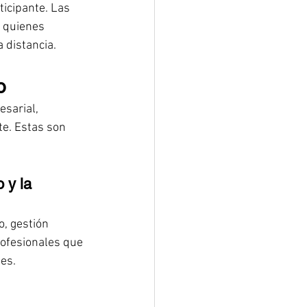
icipante. Las 
 quienes 
 distancia.
o
sarial, 
e. Estas son 
 y la 
, gestión 
rofesionales que 
es.