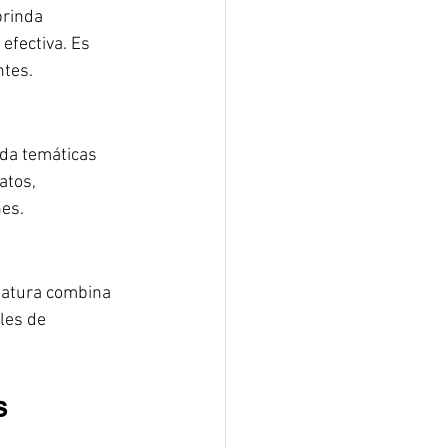
rinda 
efectiva. Es 
ntes.
da temáticas 
atos, 
nes.
matura combina 
les de 
s 