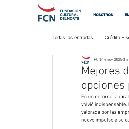
NOSOTROS
E
Todas las entradas
Crédito Fis
FCN
14 nov 2025
3 m
Programas
Neurociencia
Mejores d
opciones 
La Fundación
Ventas
En un entorno laboral
volvió indispensable.
Tu comunidad
Consejos p
valorada por las empr
nuevo impulso a su c