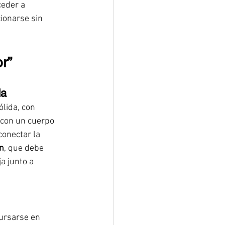
eder a 
ionarse sin 
r”
da
lida, con 
 con un cuerpo 
onectar la 
ón
, que debe 
a junto a 
cursarse en 