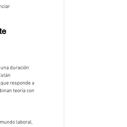
ciar 
te 
n una duración 
Están 
 
que responde a 
inan teoría con 
 mundo laboral, 