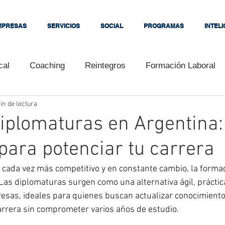
MPRESAS
SERVICIOS
SOCIAL
PROGRAMAS
INTEL
cal
Coaching
Reintegros
Formación Laboral
in de lectura
s
Tutoriales
Cursos
Congresos
Clientes
iplomaturas en Argentina:
para potenciar tu carrera
Convenios
Interés
Embalador Citrícola
Empe
 cada vez más competitivo y en constante cambio, la formac
 Las diplomaturas surgen como una alternativa ágil, práctic
ara bloguear
Universidad Kennedy
Consejos
esas, ideales para quienes buscan actualizar conocimiento
arrera sin comprometer varios años de estudio.