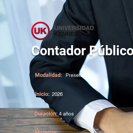
Contador Públic
Modalidad:
Presencial
Inicio:
2026
Duración:
4 años
Materias: