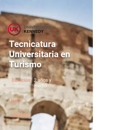
Tecnicatura
Universitaria en
Turismo
Duración:
2 años y
medio
Inicio:
Materias: