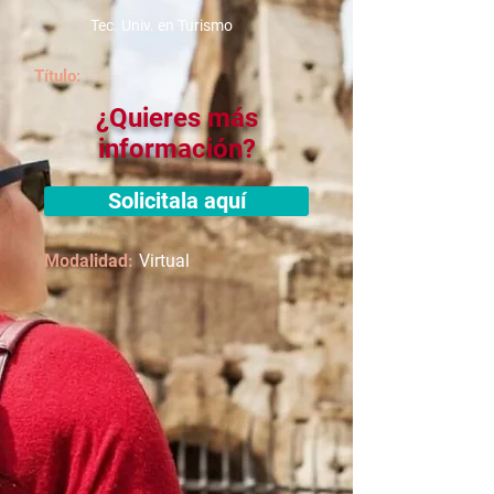
Tec. Univ. en Turismo
Título:
¿Quieres más
información?
Solicitala aquí
Modalidad:
Virtual