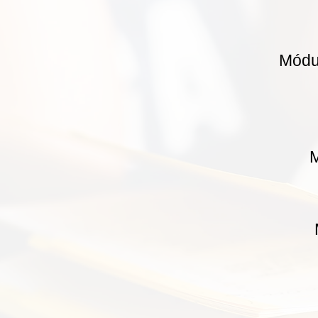
Módu
M