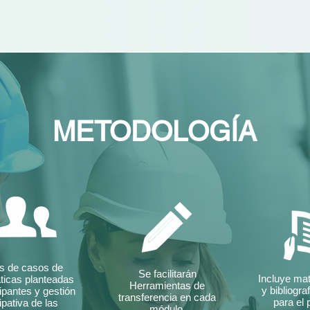
METODOLOGÍA
is de casos de
Se facilitarán
Incluye mat
ticas planteadas
Herramientas de
y bibliogra
cipantes y gestión
transferencia en cada
para el 
ipativa de las
módulo.