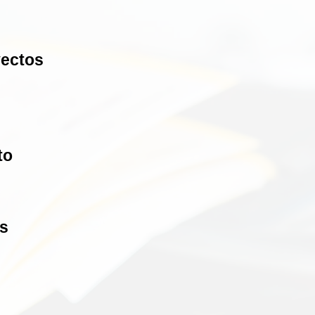
yectos
to
s