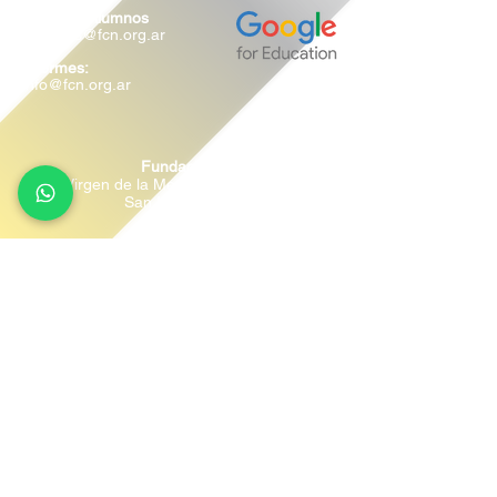
Atención Alumnos
alumnos@fcn.org.ar
Informes:
info@fcn.org.ar
DATA FISCAL
Fundación Cultural del Norte
Virgen de la Merced 208 (Ex Rivadavia)
San Miguel de Tucumán (4000)
TUCUMÁN - ARGENTINA
(381) 4312352
Política de Privacidad
Sitio creado por