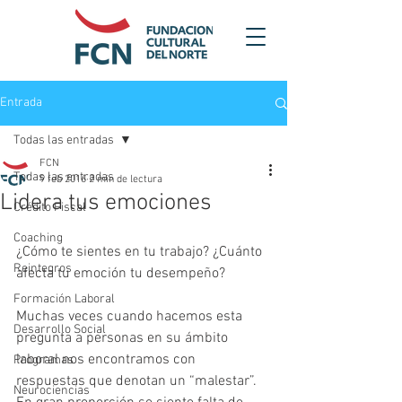
Entrada
Todas las entradas
FCN
Todas las entradas
9 feb 2016
2 min de lectura
Lidera tus emociones
Crédito Fiscal
Coaching
¿Cómo te sientes en tu trabajo? ¿Cuánto 
Reintegros
afecta tu emoción tu desempeño? 
Formación Laboral
Muchas veces cuando hacemos esta 
Desarrollo Social
pregunta a personas en su ámbito 
laboral nos encontramos con 
Programas
respuestas que denotan un “malestar”. 
Neurociencias