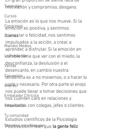
En gran proporción se siente falta de 
Tutoriales
motivación y compromiso, desgano. 
Cursos
La emoción es lo que nos mueve. Si la 
Congresos
emoción es positiva, y sentimos 
bienestar o felicidad, nos sentimos 
Clientes
impulsados a la acción, a crear, a 
Mandos Medios
aprender, a disfrutar. Si la emoción en 
La Fundación
cambio tiene que ver con el miedo, la 
desconfianza, la desilusión o el 
Ventas
desencanto, en cambio nuestra 
Convenios
tendencia es a no movernos, o a hacer lo 
justo y necesario. Por otra parte el enojo 
Interés
nos puede llevar a tomar decisiones que 
Embalador Citrícola
nos cuenten caro en relaciones y 
resultados con colegas, jefes o clientes. 
Empezando
Tu comunidad
Estudios científicos de la Psicología 
Consejos para bloguear
Positiva confirman que
 la gente feliz 