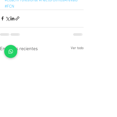
#CoachProfesional
#HéctorOlmosArévalo
#FCN
Ver todo
Entradas recientes